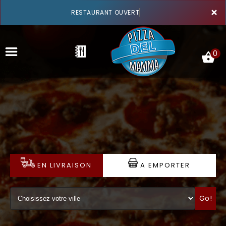
×
RESTAURANT OUVERT
0
ACCUEIL
LA CARTE
VOTRE COMPTE
EN LIVRAISON
A EMPORTER
NOTRE RESTAURANT
Go!
VOS AVIS
MENTIONS LÉGALES