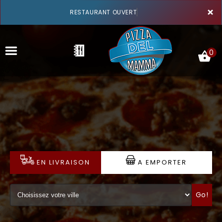
×
RESTAURANT OUVERT
0
ACCUEIL
LA CARTE
VOTRE COMPTE
EN LIVRAISON
A EMPORTER
NOTRE RESTAURANT
Go!
VOS AVIS
MENTIONS LÉGALES