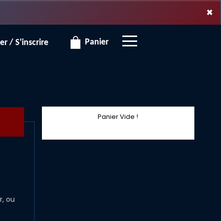
×
×
Panier
r / S'inscrire
Panier Vide !
, ou