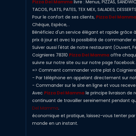
Pizza Del Mamma
livre : Menus, PIZZAS, SANDW
TACOS, PLATS, PATES, TEX MEX, SALADES, DESSERTS
Pour le confort de ses clients,
Pizza Del Mamm
Chèque, Espèce, .
Bénéficiez d'un service élégant et rapide grâce 
prix à jour et avec la possibilité de commander e
Suiver aussi l'état de notre restaurant (Ouvert
Coignieres 78310
Pizza Del Mamma
offre chaque
suivre sur notre site ou sur notre page facebook.
=> Comment commander votre plat à Coigniere
- Par téléphone en appelant directement sur n
- Commander sur le site en ligne et vous receve
Avec
Pizza Del Mamma
le principe livraison de
continuant de travailler sereinement pendant que 
Del Mamma
.
économique et pratique, laissez-vous tenter par l
monde en un instant.