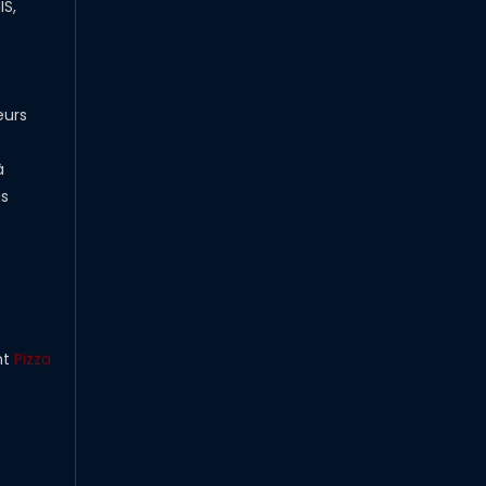
IS,
eurs
à
us
nt
Pizza