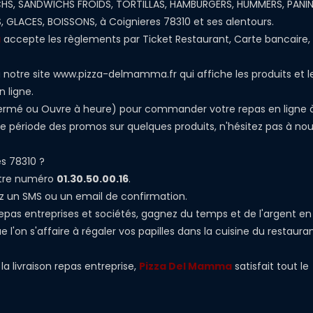
ICHS, SANDWICHS FROIDS, TORTILLAS, HAMBURGERS, HUMMERS, PANIN
, GLACES, BOISSONS, à Coignieres 78310 et ses alentours.
a
accepte les règlements par Ticket Restaurant, Carte bancaire,
à notre site www.pizza-delmamma.fr qui affiche les produits et l
n ligne.
, Fermé ou Ouvre à heure) pour commander votre repas en ligne 
 période des promos sur quelques produits, n'hésitez pas à no
s 78310 ?
otre numéro
01.30.50.00.16
.
z un SMS ou un email de confirmation.
 repas entreprises et sociétés, gagnez du temps et de l'argent en
l'on s'affaire à régaler vos papilles dans la cuisine du restaura
a livraison repas entreprise,
Pizza Del Mamma
satisfait tout le