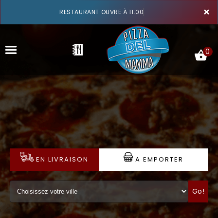
×
RESTAURANT OUVRE À 11:00
0
ACCUEIL
LA CARTE
VOTRE COMPTE
EN LIVRAISON
A EMPORTER
NOTRE RESTAURANT
Go!
VOS AVIS
MENTIONS LÉGALES