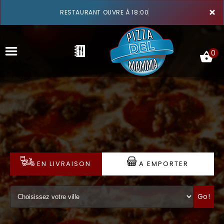
×
RESTAURANT OUVRE À 18:00
0
ACCUEIL
LA CARTE
VOTRE COMPTE
EN LIVRAISON
A EMPORTER
NOTRE RESTAURANT
Go!
VOS AVIS
MENTIONS LÉGALES