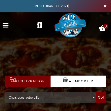
×
RESTAURANT OUVERT
0
ACCUEIL
LA CARTE
VOTRE COMPTE
EN LIVRAISON
A EMPORTER
NOTRE RESTAURANT
Go!
VOS AVIS
MENTIONS LÉGALES