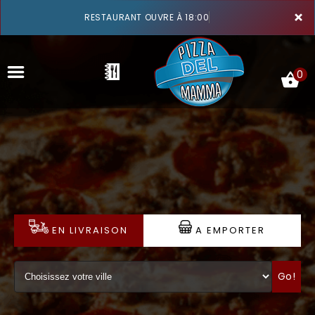
×
RESTAURANT OUVRE À 18:00
0
ACCUEIL
LA CARTE
VOTRE COMPTE
EN LIVRAISON
A EMPORTER
NOTRE RESTAURANT
Go!
VOS AVIS
MENTIONS LÉGALES