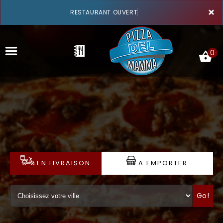
×
RESTAURANT OUVERT
0
ACCUEIL
LA CARTE
VOTRE COMPTE
EN LIVRAISON
A EMPORTER
NOTRE RESTAURANT
Go!
VOS AVIS
MENTIONS LÉGALES