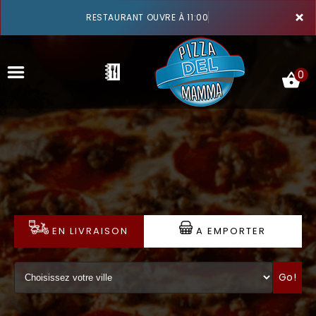
×
RESTAURANT OUVRE À 11:00
0
ACCUEIL
LA CARTE
VOTRE COMPTE
EN LIVRAISON
A EMPORTER
NOTRE RESTAURANT
Go!
VOS AVIS
MENTIONS LÉGALES