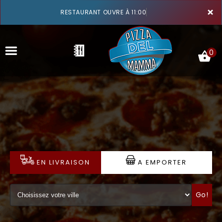
×
RESTAURANT OUVRE À 11:00
0
ACCUEIL
LA CARTE
VOTRE COMPTE
EN LIVRAISON
A EMPORTER
NOTRE RESTAURANT
Go!
VOS AVIS
MENTIONS LÉGALES